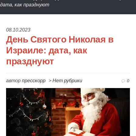
дата, как празднуют
08.10.2023
День Святого Николая в
Израиле: дата, как
празднуют
автор
пресскорр
>
Нет рубрики
0