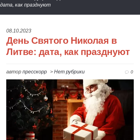
дата, как празднуют
08.10.2023
День Святого Николая в
Литве: дата, как празднуют
автор
пресскорр
>
Нет рубрики
0