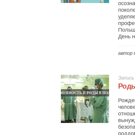
осозна
поколе
уделяе
профес
Польше
День н
автор
Запись
Роды
Рожде
челове
отнош
вынуж
безопа
роддом