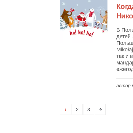
Когд
Нико
В Пол
детей 
Польше
Mikoła
так и 
манда
ежегод
автор
1
2
3