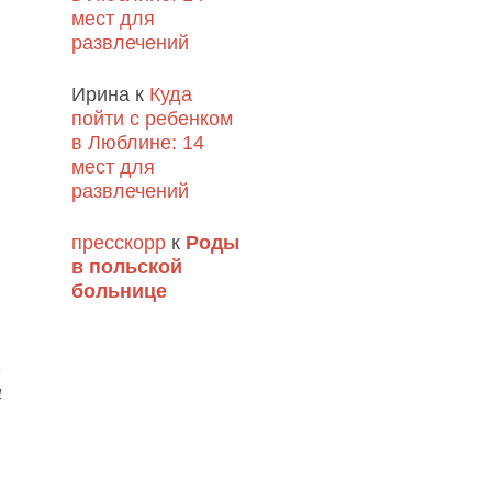
мест для
развлечений
Ирина
к
Куда
пойти с ребенком
в Люблине: 14
мест для
развлечений
пресскорр
к
Роды
в польской
больнице
4