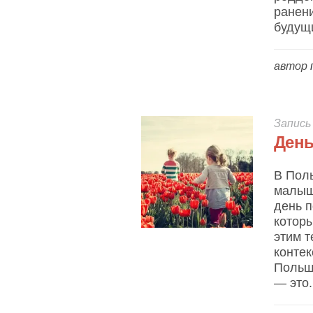
ранен
будущи
автор
Запись
День
В Пол
малыше
день п
которы
этим 
контек
Польше
— это.