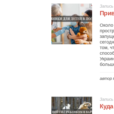
Запись
Прив
Около 
простр
запущ
сегодн
том, ч
способ
Украин
большо
автор
Запись
Куда