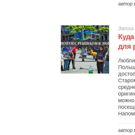
автор
Запись
Куда
для 
Люблин
Польши
достоп
Старо
средне
оригин
можно
посеще
Напомн
автор