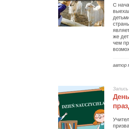
С нач
выехал
детьми
страны
являет
же дет
чем пр
возмож
автор
Запись
День
праз
Учител
призва