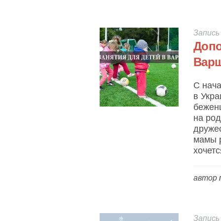
Запись
Допо
Вар
С нач
в Укр
беженц
на род
дружес
мамы 
хочетс
автор
Запись