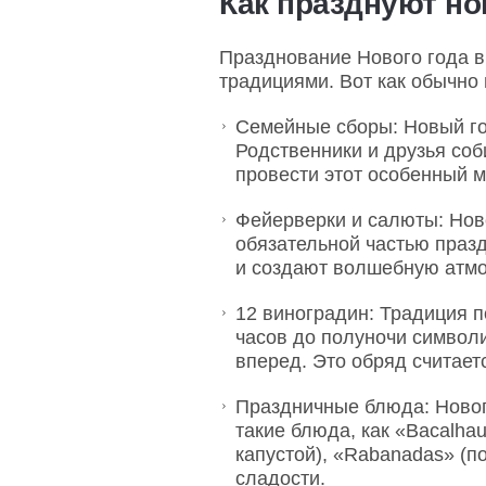
Как празднуют но
Празднование Нового года в
традициями. Вот как обычно 
Семейные сборы: Новый го
Родственники и друзья соб
провести этот особенный м
Фейерверки и салюты: Нов
обязательной частью праз
и создают волшебную атм
12 виноградин: Традиция п
часов до полуночи символ
вперед. Это обряд считает
Праздничные блюда: Новог
такие блюда, как «Bacalha
капустой), «Rabanadas» (
сладости.