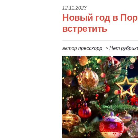
12.11.2023
Новый год в Пор
встретить
автор
пресскорр
>
Нет рубрик