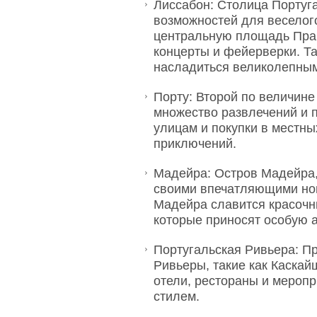
Лиссабон: Столица Португ
возможностей для веселого
центральную площадь Прак
концерты и фейерверки. Та
насладиться великолепным
Порту: Второй по величине
множество развлечений и 
улицам и покупки в местны
приключений.
Мадейра: Остров Мадейра,
своими впечатляющими нов
Мадейра славится красоч
которые приносят особую 
Португальская Ривьера: П
Ривьеры, такие как Каска
отели, рестораны и меропр
стилем.