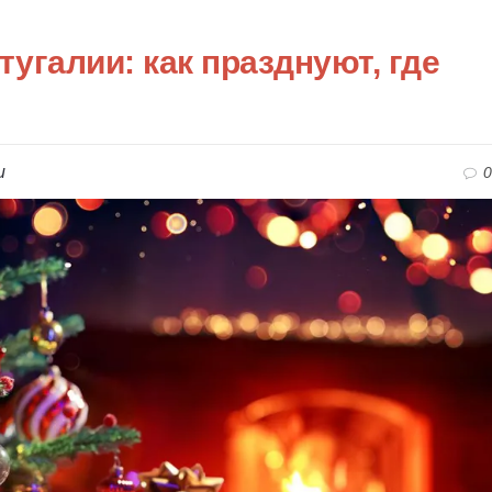
тугалии: как празднуют, где
и
0