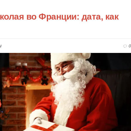
колая во Франции: дата, как
и
0