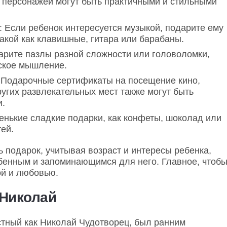
персонажей могут быть практичными и стильными
 Если ребенок интересуется музыкой, подарите ему
акой как клавишные, гитара или барабаны.
арите пазлы разной сложности или головоломки,
ское мышление.
 Подарочные сертификаты на посещение кино,
ругих развлекательных мест также могут быть
и.
енькие сладкие подарки, как конфеты, шоколад или
тей.
 подарок, учитывая возраст и интересы ребенка,
обенным и запоминающимся для него. Главное, чтоб
ой и любовью.
 Николай
стный как Николай Чудотворец, был ранним