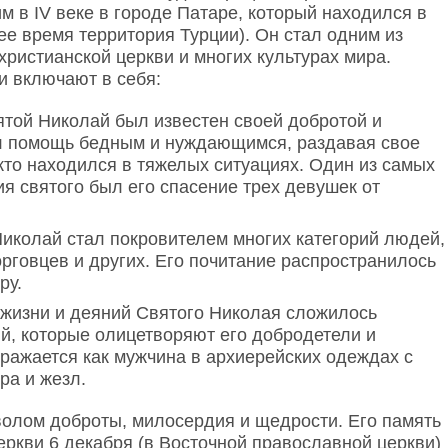
 в IV веке в городе Патаре, который находился в
ее время территория Турции). Он стал одним из
ристианской церкви и многих культурах мира.
и включают в себя:
ятой Николай был известен своей добротой и
л помощь бедным и нуждающимся, раздавая свое
кто находился в тяжелых ситуациях. Один из самых
я святого был его спасение трех девушек от
Николай стал покровителем многих категорий людей,
орговцев и других. Его почитание распространилось
ру.
 жизни и деяний Святого Николая сложилось
й, которые олицетворяют его добродетели и
ражается как мужчина в архиерейских одеждах с
ра и жезл.
олом доброты, милосердия и щедрости. Его память
еркви 6 декабря (в Восточной православной церкви)