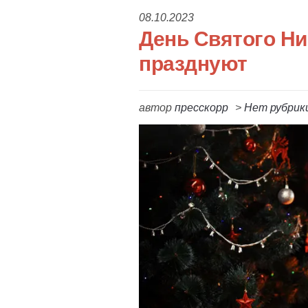
08.10.2023
День Святого Ни
празднуют
автор
пресскорр
>
Нет рубрик