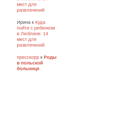
мест для
развлечений
Ирина
к
Куда
пойти с ребенком
в Люблине: 14
мест для
развлечений
пресскорр
к
Роды
в польской
больнице
ы