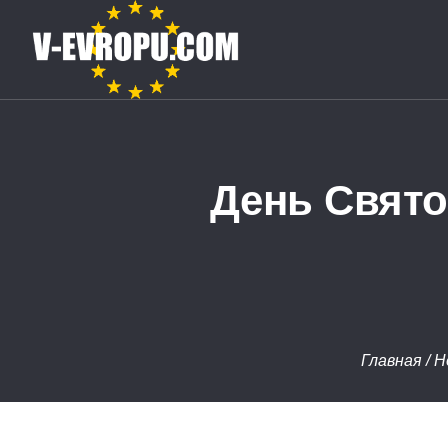
День Свято
Главная
/
Н