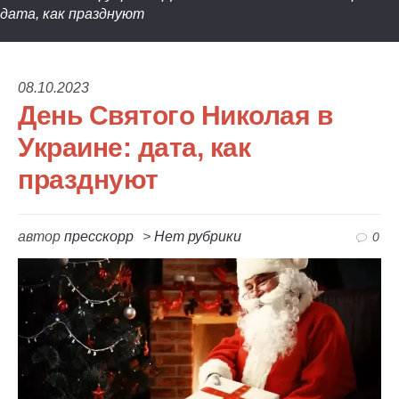
дата, как празднуют
08.10.2023
День Святого Николая в
Украине: дата, как
празднуют
автор
пресскорр
>
Нет рубрики
0