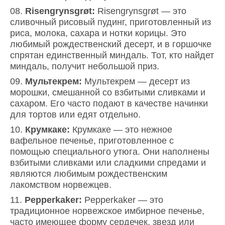
Risengrynsgrøt:
Risengrynsgrøt — это
сливочный рисовый пудинг, приготовленный из
риса, молока, сахара и нотки корицы. Это
любимый рождественский десерт, и в горшочке
спрятан единственный миндаль. Тот, кто найдет
миндаль, получит небольшой приз.
Мультекрем:
Мультекрем — десерт из
морошки, смешанной со взбитыми сливками и
сахаром. Его часто подают в качестве начинки
для тортов или едят отдельно.
Крумкаке:
Крумкаке — это нежное
вафельное печенье, приготовленное с
помощью специального утюга. Они наполнены
взбитыми сливками или сладкими спредами и
являются любимым рождественским
лакомством норвежцев.
Pepperkaker:
Pepperkaker — это
традиционное норвежское имбирное печенье,
часто имеющее форму сердечек, звезд или