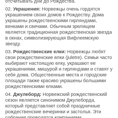
отсчитывать дни до Рождества.
Украшения:
Норвежцы очень гордятся
украшением своих домов к Рождеству. Дома
украшены рождественскими гирляндами,
венками и свечами. Обычным зрелищем
является традиционная рождественская звезда
в окнах, символизирующая Вифлеемскую
звезду.
Рождественские елки:
Норвежцы любят
свои рождественские елки (juletre). Семьи часто
выбирают настоящую елку, украшают ее
украшениями, мишурой и гирляндами и ставят у
себя дома. Общественные места и городские
площади также красиво украшены большими
рождественскими елками.
Джулеборд:
Норвежский рождественский
сезон является синонимом Джулеборда,
который представляет собой праздничные
рождественские вечеринки и застолья. Эти
собрания проводятся компаниями,