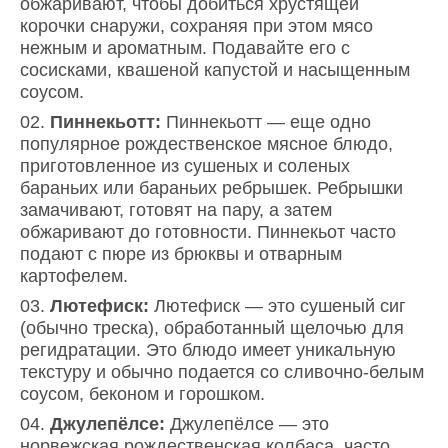
обжаривают, чтобы добиться хрустящей
корочки снаружи, сохраняя при этом мясо
нежным и ароматным. Подавайте его с
сосисками, квашеной капустой и насыщенным
соусом.
Пиннекьотт:
Пиннекьотт — еще одно
популярное рождественское мясное блюдо,
приготовленное из сушеных и соленых
бараньих или бараньих ребрышек. Ребрышки
замачивают, готовят на пару, а затем
обжаривают до готовности. Пиннекьот часто
подают с пюре из брюквы и отварным
картофелем.
Лютефиск:
Лютефиск — это сушеный сиг
(обычно треска), обработанный щелочью для
регидратации. Это блюдо имеет уникальную
текстуру и обычно подается со сливочно-белым
соусом, беконом и горошком.
Джулепёлсе:
Джулепёлсе — это
норвежская рождественская колбаса, часто