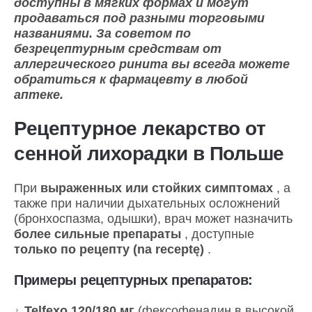
доступны в мягких формах и могут
продаваться под разными торговыми
названиями. За советом по
безрецептурным средствам от
аллергического ринита вы всегда можете
обратиться к фармацевту в любой
аптеке.
Рецептурное лекарство от
сенной лихорадки в Польше
При
выраженных или стойких симптомах
, а
также при наличии дыхательных осложнений
(бронхоспазма, одышки), врач может назначить
более сильные препараты
, доступные
только по рецепту (na receptę)
.
Примеры рецептурных препаратов:
Telfexo 120/180 мг
(фексофенадин в высокой