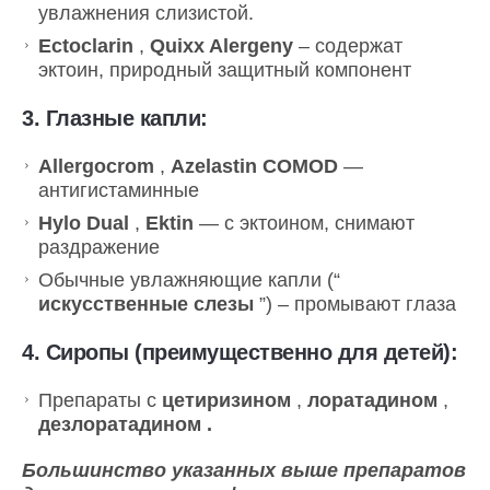
увлажнения слизистой.
Ectoclarin
,
Quixx Alergeny
– содержат
эктоин, природный защитный компонент
3.
Глазные капли:
Allergocrom
,
Azelastin COMOD
—
антигистаминные
Hylo Dual
,
Ektin
— с эктоином, снимают
раздражение
Обычные увлажняющие капли (“
искусственные слезы
”) – промывают глаза
4.
Сиропы (преимущественно для детей):
Препараты с
цетиризином
,
лоратадином
,
дезлоратадином .
Большинство указанных выше препаратов