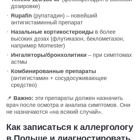
дозировке)
Rupafin
(рупатадин) – новейший
антигистаминный препарат
Назальные кортикостероиды
в более
высоких дозах (флутиказон, беклометазон,
например Momester)
Ингаляторы/бронхолитики
– при симптомах
астмы
Комбинированные препараты
(антигистамин + сосудосуживающее
средство)
📌
Важно:
эти препараты должен назначить
врач после осмотра и анализа симптомов. Они
не назначаются «на всякий случай».
Как записаться к аллергологу
в Польше и диагностировать