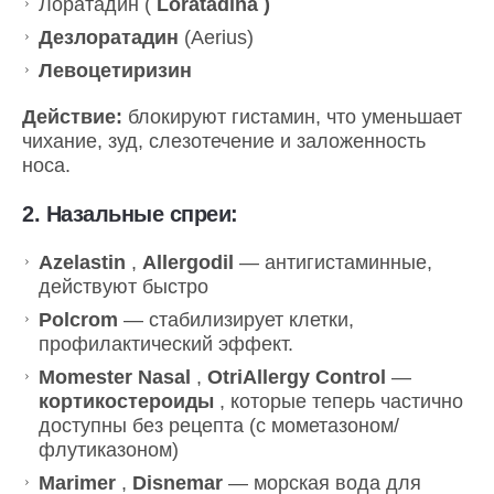
Лоратадин (
Loratadina )
Дезлоратадин
(Aerius)
Левоцетиризин
Действие:
блокируют гистамин, что уменьшает
чихание, зуд, слезотечение и заложенность
носа.
2.
Назальные спреи:
Azelastin
,
Allergodil
— антигистаминные,
действуют быстро
Polcrom
— стабилизирует клетки,
профилактический эффект.
Momester Nasal
,
OtriAllergy Control
—
кортикостероиды
, которые теперь частично
доступны без рецепта (с мометазоном/
флутиказоном)
Marimer
,
Disnemar
— морская вода для