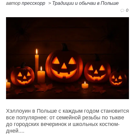
автор
пресскорр
>
Традиции и обычаи в Польше
0
Хэллоуин в Польше с каждым годом становится
все популярнее: от семейной резьбы по тыкве
до городских вечеринок и школьных костюм-
дней....