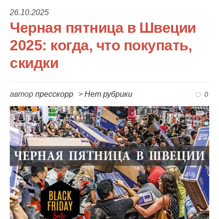
26.10.2025
Черная пятница в Швеции
2025: когда, что покупать,
скидки
автор
пресскорр
>
Нет рубрики
0