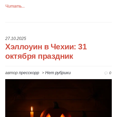
Читать...
27.10.2025
Хэллоуин в Чехии: 31
октября праздник
автор
пресскорр
>
Нет рубрики
0