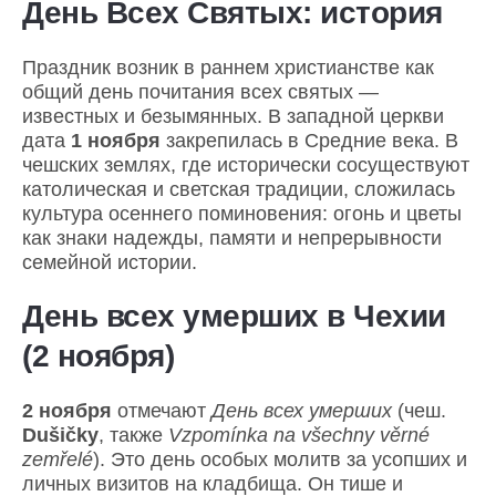
День Всех Святых: история
Праздник возник в раннем христианстве как
общий день почитания всех святых —
известных и безымянных. В западной церкви
дата
1 ноября
закрепилась в Средние века. В
чешских землях, где исторически сосуществуют
католическая и светская традиции, сложилась
культура осеннего поминовения: огонь и цветы
как знаки надежды, памяти и непрерывности
семейной истории.
День всех умерших в Чехии
(2 ноября)
2 ноября
отмечают
День всех умерших
(чеш.
Dušičky
, также
Vzpomínka na všechny věrné
zemřelé
). Это день особых молитв за усопших и
личных визитов на кладбища. Он тише и